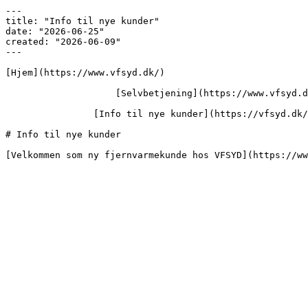
---

title: "Info til nye kunder"

date: "2026-06-25"

created: "2026-06-09"

---

[Hjem](https://www.vfsyd.dk/)

                    [Selvbetjening](https://www.vfsyd.dk/selvbetjening)

                [Info til nye kunder](https://vfsyd.dk/selvbetjening/info-til-nye-kunder)

# Info til nye kunder
